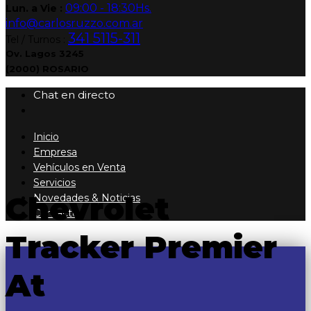
09:00 - 18:30Hs.
Lun. a Vie :
info@carlosruzzo.com.ar
341 5115-311
Tel / Turnos :
Ov. Lagos 3245
(2000) ROSARIO
Chat en directo
Inicio
Empresa
Vehículos en Venta
Servicios
Chevrolet
Novedades & Noticias
Contacto
Tracker Premier
At