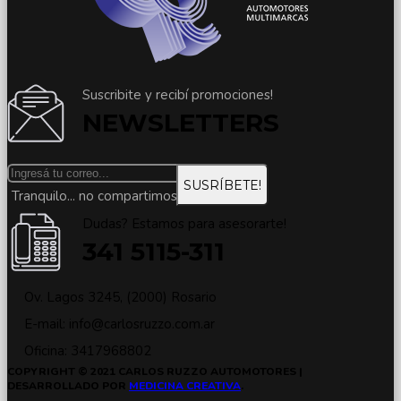
Suscribite y recibí promociones!
NEWSLETTERS
Tranquilo... no compartimos tu dirección
Dudas? Estamos para asesorarte!
341 5115-311
Ov. Lagos 3245, (2000) Rosario
E-mail:
info@carlosruzzo.com.ar
Oficina: 3417968802
COPYRIGHT © 2021 CARLOS RUZZO AUTOMOTORES |
DESARROLLADO POR
MEDICINA CREATIVA
.